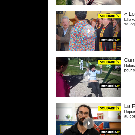
« Lo
Elle v
se log
Camé
Helena
pour s
La F
Depuis
au cœu