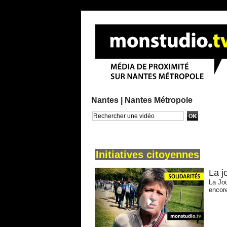
Nantes |
Nantes Métropole
Recherche avancée
Initiatives citoyennes
La j
La Jou
encore