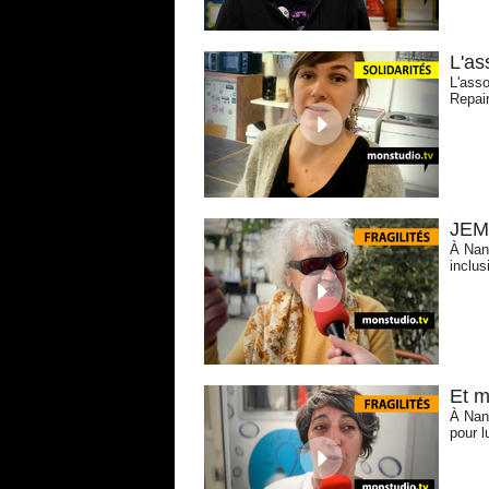
L'as
L'asso
Repair
JEM,
À Nant
inclus
Et m
À Nant
pour l