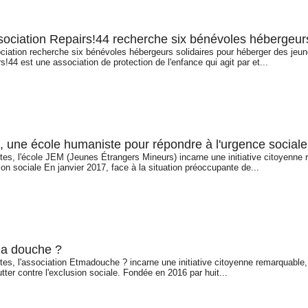
sociation Repairs!44 recherche six bénévoles hébergeurs
ciation recherche six bénévoles hébergeurs solidaires pour héberger des jeune
s!44 est une association de protection de l'enfance qui agit par et...
 une école humaniste pour répondre à l'urgence sociale
es, l'école JEM (Jeunes Étrangers Mineurs) incarne une initiative citoyenne re
ion sociale En janvier 2017, face à la situation préoccupante de...
a douche ?
es, l'association Etmadouche ? incarne une initiative citoyenne remarquable, al
utter contre l'exclusion sociale. Fondée en 2016 par huit...