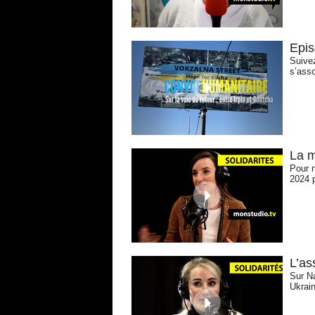
Epis
Suivez
s’asso
La m
Pour 
2024 p
L’as
Sur Na
Ukrain