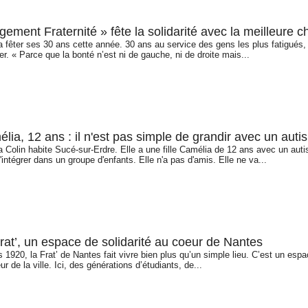
gement Fraternité » fête la solidarité avec la meilleure 
a fêter ses 30 ans cette année. 30 ans au service des gens les plus fatigués, p
er. « Parce que la bonté n’est ni de gauche, ni de droite mais...
lia, 12 ans : il n'est pas simple de grandir avec un auti
 Colin habite Sucé-sur-Erdre. Elle a une fille Camélia de 12 ans avec un auti
'intégrer dans un groupe d'enfants. Elle n'a pas d'amis. Elle ne va...
rat’, un espace de solidarité au coeur de Nantes
 1920, la Frat’ de Nantes fait vivre bien plus qu’un simple lieu. C’est un espac
r de la ville. Ici, des générations d’étudiants, de...