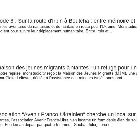
ode 8 : Sur la route d'Irpin à Boutcha : entre mémoire et
 les aventures de nantaises et de nantais en route pour l’Ukraine. Monstudio.
cient pour suivre leur déplacement humanitaire. Entre Irpin et...
aison des jeunes migrants à Nantes : un refuge pour u
notre reprise, monstudio.tv reçoit la Maison des Jeunes Migrants (MJM), une
ar Claire Lelièvre, dédiée à l'assistance des mineurs isolés sans abri...
sociation "Avenir Franco-Ukrainien" cherche un local su
ntes, l’association Avenir Franco-Ukrainien incarne un formidable élan de soli
e. Fondée au départ par quatre femmes - Sacha, Julia, Ilona et...