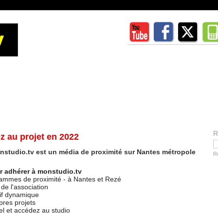
R
z au projet en 2022
tudio.tv est un média de proximité sur Nantes métropole
R
r adhérer à monstudio.tv
ammes de proximité - à Nantes et Rezé
 de l'association
tif dynamique
res projets
iel et accédez au studio