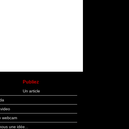
Publiez
Un article
da
 video
re webcam
ous une idée...