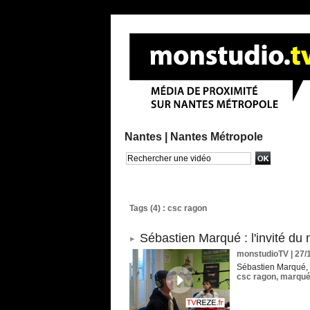
Nantes |
Nantes Métropole
Recherche avancée
Tags (4) : csc ragon
Sébastien Marqué : l'invité du
monstudioTV
| 27/
Sébastien Marqué, r
csc ragon
,
marqu