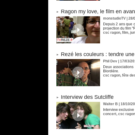
Ragon my love, le film en avan
monstudioTV
| 28/
Depuis 2 ans que ce
projection du film 
csc ragon
,
film
,
ju
Rezé les couleurs : tendre un
Phil Dev | 17/03/2
Deux associations p
Blordière.
csc ragon
,
fête de
Interview des Sutcliffe
Walter B | 18/10/2
Interview exclusiv
concert
,
csc rago