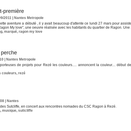
t-première
09/2011
|
Nantes Metropole
tte aventure a débuté , il y avait beaucoup d'attente ce lundi 27 mars pour assist
"Ragon My love", une oeuvre réalisée avec les habitants du quartier de Ragon. Une a
ng
,
marqué
,
ragon my love
e perche
010
|
Nantes Metropole
orteuses de projets pour Rezé les couleurs..... annoncent la couleur.... début des
s couleurs
,
rezé
008
|
Nantes
e des Sutcliffe, en concert aux rencontres nomades du CSC Ragon à Rezé.
n
,
musique
,
suttcliffe