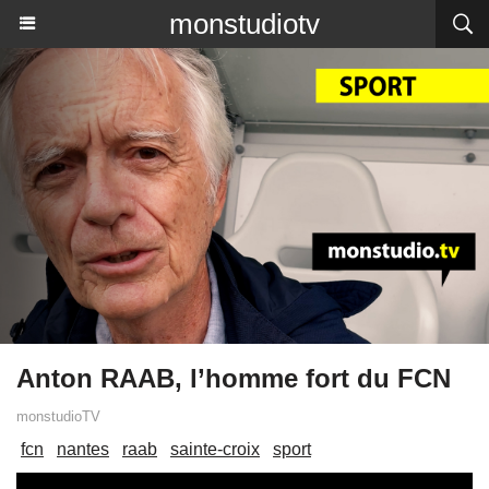
monstudiotv
Anton RAAB, l’homme fort du FCN
monstudioTV
fcn
nantes
raab
sainte-croix
sport