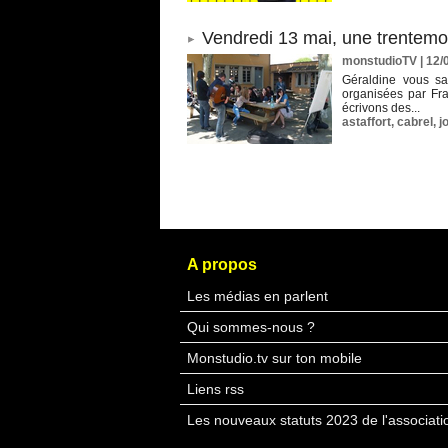
Vendredi 13 mai, une trentemo
monstudioTV
| 12/
Géraldine vous sal
organisées par Fra
écrivons des...
astaffort
,
cabrel
,
j
A propos
Les médias en parlent
Qui sommes-nous ?
Monstudio.tv sur ton mobile
Liens rss
Les nouveaux statuts 2023 de l'associati