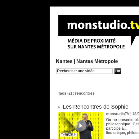
Nantes |
Nantes Métropole
Recherche avancée
Tags (2) : rencontres
Les Rencontres de Sophie
monstudioTV
| 18/
On ne présente pl
philosophique. Cet
participe à...
lieu unique
,
philos