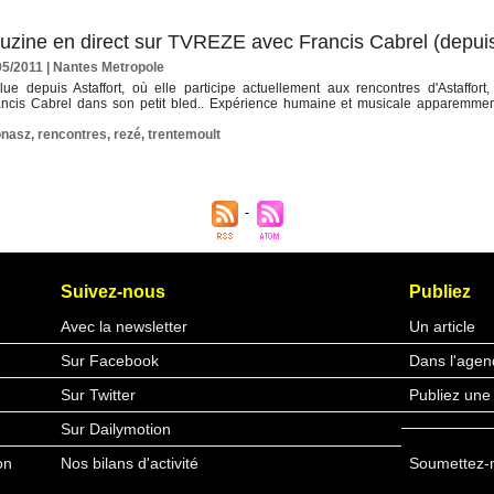
uzine en direct sur TVREZE avec Francis Cabrel (depuis 
05/2011
|
Nantes Metropole
ue depuis Astaffort, où elle participe actuellement aux rencontres d'Astaffort,
ncis Cabrel dans son petit bled.. Expérience humaine et musicale apparemment
onasz
,
rencontres
,
rezé
,
trentemoult
Suivez-nous
Publiez
Avec la newsletter
Un article
Sur Facebook
Dans l'agen
Sur Twitter
Publiez une
Sur Dailymotion
on
Nos bilans d'activité
Soumettez-n