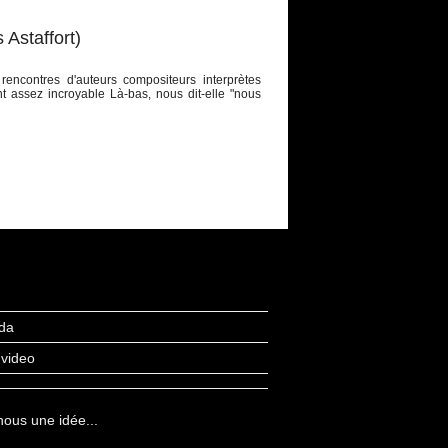
Astaffort)
 rencontres d'auteurs compositeurs interprètes
 assez incroyable Là-bas, nous dit-elle "nous
da
 video
ous une idée...