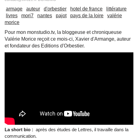
armage
auteur
d'orbestier
hotel de france
littérature
livres
mori7
nantes
pajot
pays de la loire
valérie
morice
Pour mon monstudio.tv, la bloggeuse et chroniqueuse
Valérie Morice reçoit ce mois-ci, Xavier d'Armange, auteur
et fondateur des Editions d'Orbestier.
La short bio :
après des études de Lettres, il travaille dans la
communication.