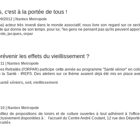
 c'est à la portée de tous !
09/2012
|
Nantes Metropole
a) acteur très investi dans le monde associatif, nous livre son regard sur ce secteur
qui donne de son temps. pour lui, "les gens ne pensent pas qu'ils peuvent apporter
ole
,
jacques
,
orpar
évenir les effets du vieillissement ?
011
|
Nantes Metropole
des Retraités (l'ORPAR) participe cette année au programme "Santé sénior" en col
 la Santé - IREPS. Des ateliers sur ce thème avaient déjà été mis en place a
santé séniors
,
seil
,
vieillissement
010
|
Nantes Metropole
tez de propositions de loisirs et de culture ouvertes à tout adhérent à l'office
xclusivement disponibles à : l'accueil du Centre André Coutant, 12 rue des Déporté
traités