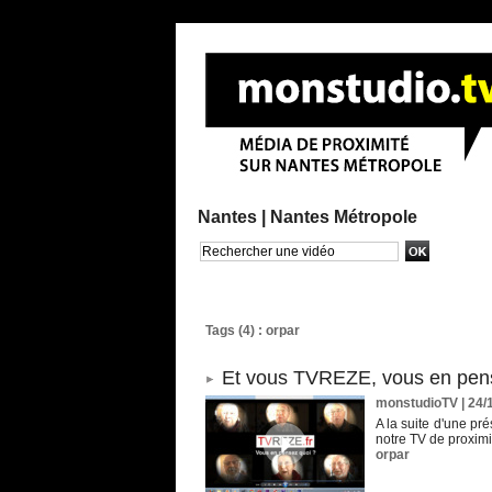
Nantes |
Nantes Métropole
Recherche avancée
Tags (4) : orpar
Et vous TVREZE, vous en pen
monstudioTV
| 24/
A la suite d'une pr
notre TV de proximi
orpar