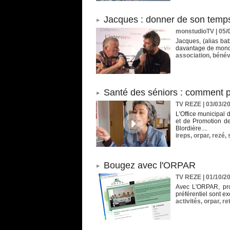
Jacques : donner de son temps,
monstudioTV
| 05/
Jacques, (alias bab
davantage de monde 
association
,
bénév
Santé des séniors : comment pr
TV REZE | 03/03/2
L'Office municipal 
et de Promotion de
Blordière....
ireps
,
orpar
,
rezé
,
Bougez avec l'ORPAR
TV REZE | 01/10/2
Avec L'ORPAR, profi
préférentiel sont e
activités
,
orpar
,
re