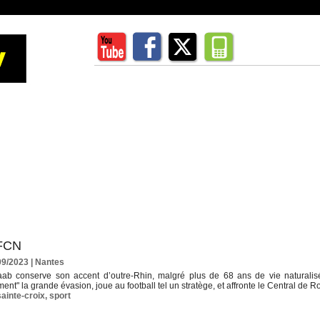
 FCN
09/2023
|
Nantes
ab conserve son accent d’outre-Rhin, malgré plus de 68 ans de vie naturalisée
ment" la grande évasion, joue au football tel un stratège, et affronte le Central de R
sainte-croix
,
sport