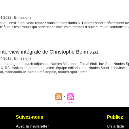
01/2022
|
Emissions
que... c'est le nouveau rendez-vous de monstudio.tv. Parlons sport différemment av
le à tous les acteurs qui portent des valeurs humaines d’ouverture, de solidarité, d’
l'interview intégrale de Christophe Benmaza
04/2018
|
Emissions
 manager et coach adjoint du Nantes Métropole Futsal était l'invité de Nantes Spor
v. Réalisation en partenariat avec l'équipe éditoriale de Nantes Sport. Interview p
al
,
monstudio.tv
,
nantes métropole
,
nantes sport
,
nmf
Suivez-nous
Publiez
Avec la newsletter
Un article