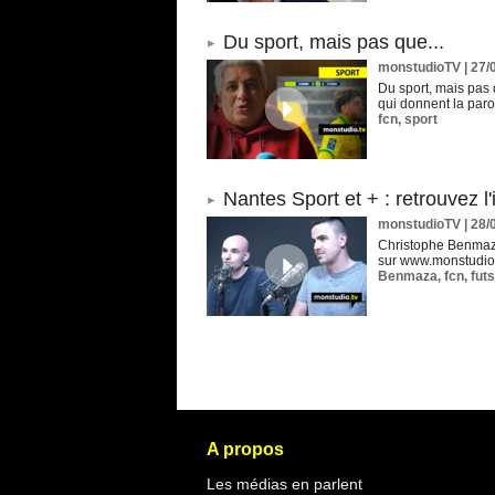
Du sport, mais pas que...
monstudioTV
| 27/
Du sport, mais pas 
qui donnent la paro
fcn
,
sport
Nantes Sport et + : retrouvez 
monstudioTV
| 28/
Christophe Benmaza,
sur www.monstudio.t
Benmaza
,
fcn
,
futs
A propos
Les médias en parlent