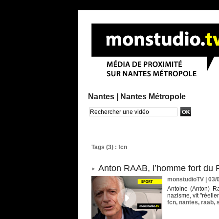
Nantes |
Nantes Métropole
Recherche avancée
Tags (3) : fcn
Anton RAAB, l’homme fort du
monstudioTV
| 03/
Antoine (Anton) Ra
nazisme, vit "réelle
fcn
,
nantes
,
raab
,