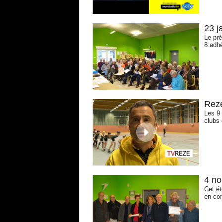
23 j
Le pr
8 adhé
Rez
Les 9
clubs
4 no
Cet ét
en com