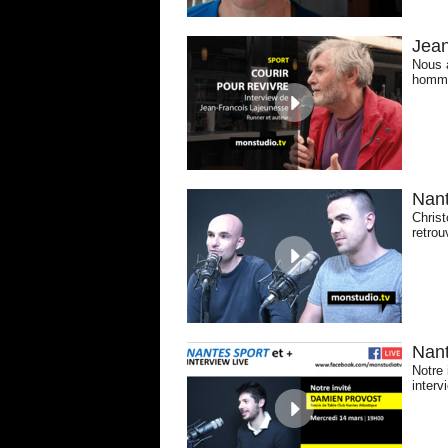
Jean
Nous a
homme
Nant
Christ
retrou
Nan
Notre 
interv