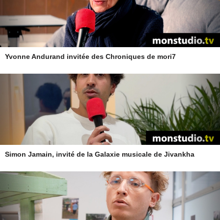
Yvonne Andurand invitée des Chroniques de mori7
Simon Jamain, invité de la Galaxie musicale de Jivankha