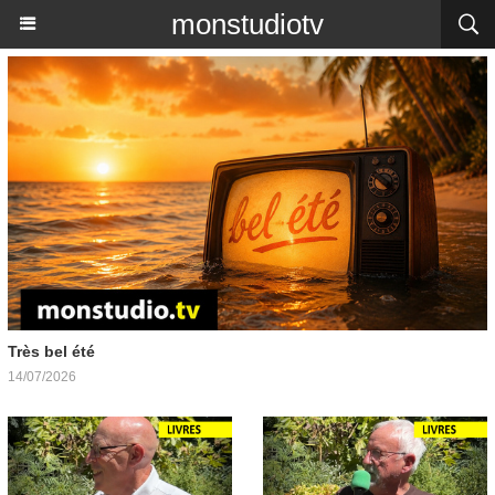
monstudiotv
Très bel été
14/07/2026