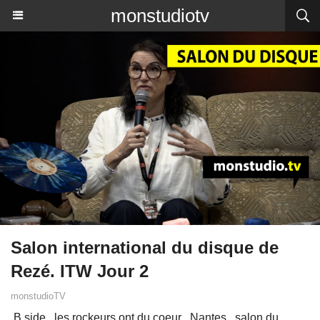
monstudiotv
Salon international du disque de
Rezé. ITW Jour 2
monstudioTV
B side
les rockeurs ont du coeur
Nantes
salon du