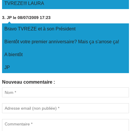
TVREZE!!! LAURA
3.
JP
le 08/07/2009 17:23
Bravo TVREZE et à son Président
Bientôt votre premier anniversaire? Mais ça s'arrose ça!
A bientôt
JP
Nouveau commentaire :