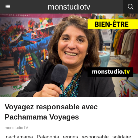
monstudiotv
Voyagez responsable avec
Pachamama Voyages
monstudioTV
pachamama
Patagonia
rennes
responsable
solidaire