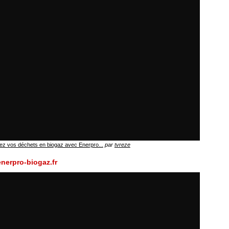
sez vos déchets en biogaz avec Enerpro...
par
tvreze
nerpro-biogaz.fr