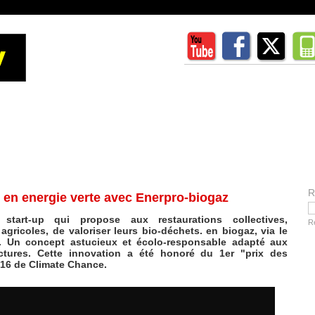
R
 en energie verte avec Enerpro-biogaz
start-up qui propose aux restaurations collectives,
R
s agricoles, de valoriser leurs bio-déchets. en biogaz, via le
n. Un concept astucieux et écolo-responsable adapté aux
ctures. Cette innovation a été honoré du 1er "prix des
2016 de Climate Chance.