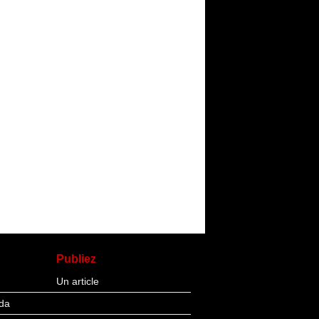
Publiez
Un article
da