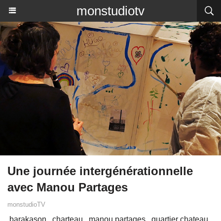
monstudiotv
Une journée intergénérationnelle
avec Manou Partages
monstudioTV
barakason
charteau
manou partages
quartier chateau