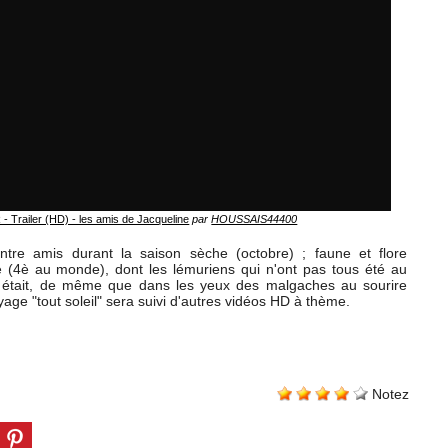
railer (HD) - les amis de Jacqueline
par
HOUSSAIS44400
ntre amis durant la saison sèche (octobre) ; faune et flore
 (4è au monde), dont les lémuriens qui n'ont pas tous été au
 y était, de même que dans les yeux des malgaches au sourire
ge "tout soleil" sera suivi d'autres vidéos HD à thème.
Notez