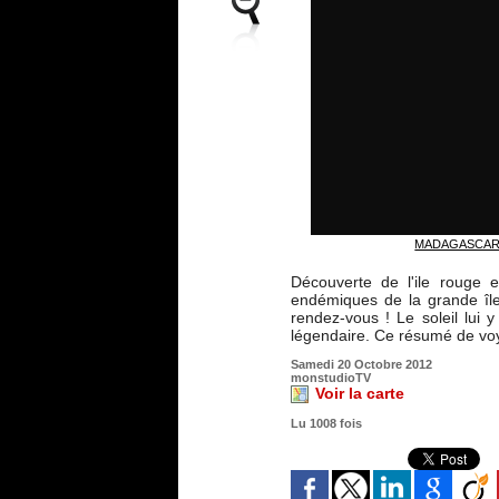
MADAGASCAR - T
Découverte de l'ile rouge e
endémiques de la grande île
rendez-vous ! Le soleil lui
légendaire. Ce résumé de voya
Samedi 20 Octobre 2012
monstudioTV
Voir la carte
Lu 1008 fois