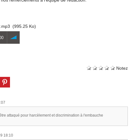
 nos remerciements à l'équipe de rédaction.
v.mp3
(995.25 Ko)
00
Notez
:07
'être attaqué pour harcèlement et discrimination à l'embauche
09 18:10