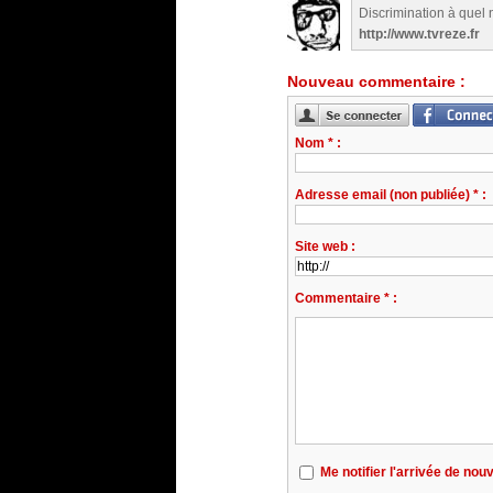
Discrimination à quel
http://www.tvreze.fr
Nouveau commentaire :
Nom * :
Adresse email (non publiée) * :
Site web :
Commentaire * :
Me notifier l'arrivée de n