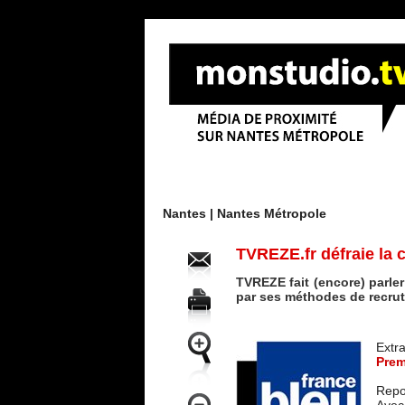
Menu
Nantes |
Nantes Métropole
TVREZE.fr défraie la 
TVREZE fait (encore) parle
par ses méthodes de recrute
Extra
Prem
Repo