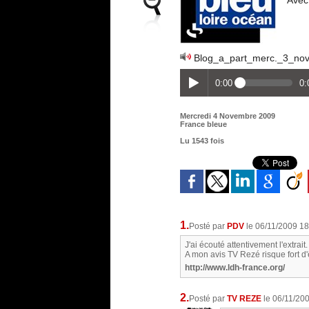
Avec
Blog_a_part_merc._3_no
0:00
0:
Mercredi 4 Novembre 2009
France bleue
Lu 1543 fois
1.
Posté par
PDV
le 06/11/2009 18
J'ai écouté attentivement l'extrait.
A mon avis TV Rezé risque fort d
http://www.ldh-france.org/
2.
Posté par
TV REZE
le 06/11/20