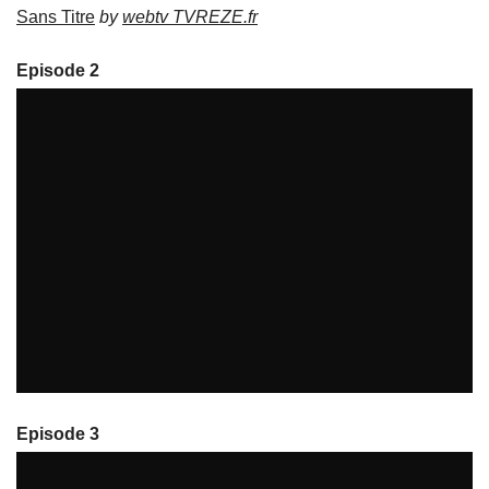
Sans Titre
by
webtv TVREZE.fr
Episode 2
Massages bénévoles
par
tvreze
Episode 3