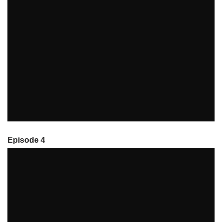
merchandising_charrues
par
tvreze
Episode 4