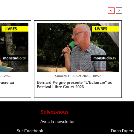
<
>
- 12:55
Samedi 11 Juillet 2026 - 10:57
usie au
Bernard Peigné présente "L'Éclaircie" au
Festival Libre Cours 2026
Suivez-nous
Avec la newsletter
Sur Facebook
Dans l'agen