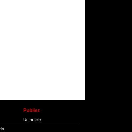
Publiez
Un article
da