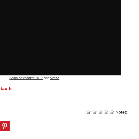
Salon de l'habitat 2017
par
tvreze
tao.fr
Notez