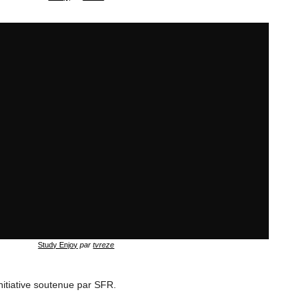
Study Enjoy
par
tvreze
initiative soutenue par SFR.