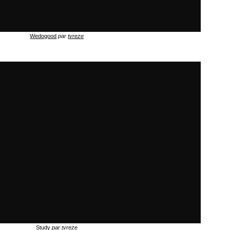
Wedogood
par
tvreze
Study
par
tvreze