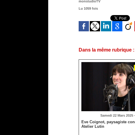
monstudioTV
Lu 1059 fois
Dans la même rubrique :
Samedi 22 Mars 2025 -
Eve Coignot, paysagiste conc
Atelier Lutin