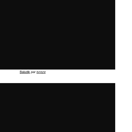
Baludik
par
tvreze