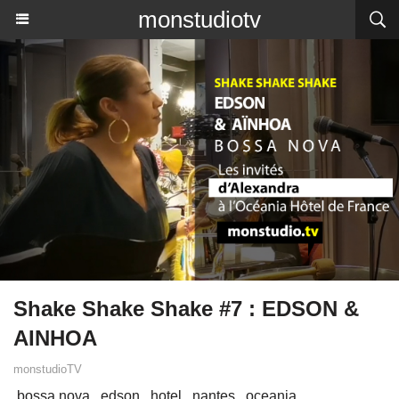
monstudiotv
Shake Shake Shake #7 : EDSON &
AINHOA
monstudioTV
bossa nova
edson
hotel
nantes
oceania