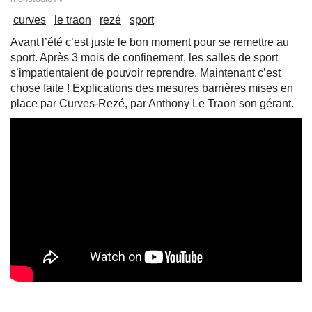
curves
le traon
rezé
sport
Avant l’été c’est juste le bon moment pour se remettre au
sport. Après 3 mois de confinement, les salles de sport
s’impatientaient de pouvoir reprendre. Maintenant c’est
chose faite ! Explications des mesures barrières mises en
place par Curves-Rezé, par Anthony Le Traon son gérant.