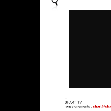
--
SHART TV
renseignements :
shart@shar