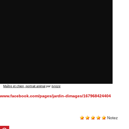
Maître et chien, portrait animal
par
tvreze
//www.facebook.com/pages/jardin-dimages/167968424404
Notez