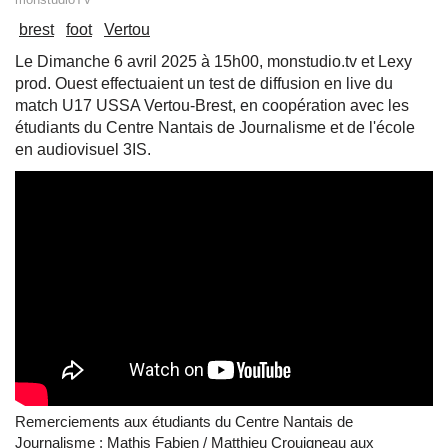
brest
foot
Vertou
Le Dimanche 6 avril 2025 à 15h00, monstudio.tv et Lexy
prod. Ouest effectuaient un test de diffusion en live du
match U17 USSA Vertou-Brest, en coopération avec les
étudiants du Centre Nantais de Journalisme et de l'école
en audiovisuel 3IS.
Remerciements aux étudiants du Centre Nantais de
Journalisme : Mathis Fabien / Matthieu Crouigneau aux