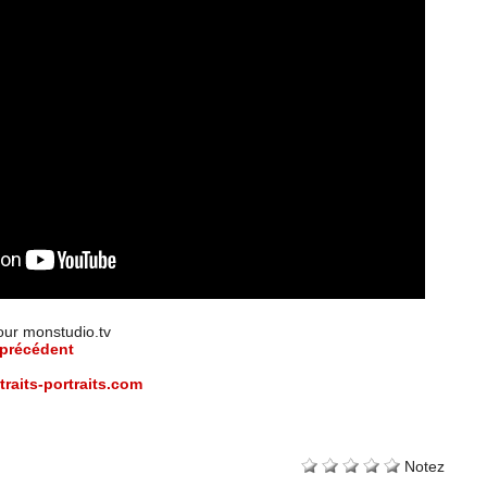
our monstudio.tv
 précédent
/traits-portraits.com
Notez