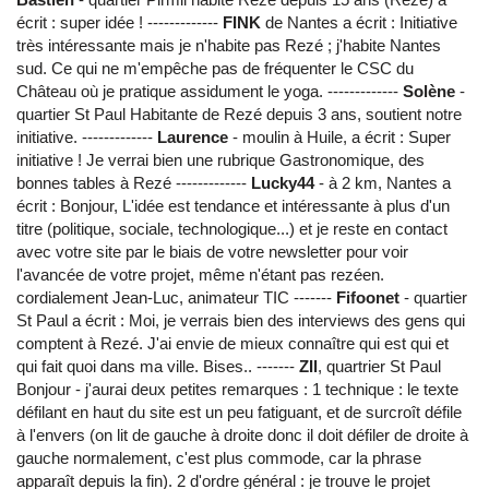
écrit : super idée ! -------------
FINK
de Nantes a écrit : Initiative
très intéressante mais je n'habite pas Rezé ; j'habite Nantes
sud. Ce qui ne m'empêche pas de fréquenter le CSC du
Château où je pratique assidument le yoga. -------------
Solène
-
quartier St Paul Habitante de Rezé depuis 3 ans, soutient notre
initiative. -------------
Laurence
- moulin à Huile, a écrit : Super
initiative ! Je verrai bien une rubrique Gastronomique, des
bonnes tables à Rezé -------------
Lucky44
- à 2 km, Nantes a
écrit : Bonjour, L'idée est tendance et intéressante à plus d'un
titre (politique, sociale, technologique...) et je reste en contact
avec votre site par le biais de votre newsletter pour voir
l'avancée de votre projet, même n'étant pas rezéen.
cordialement Jean-Luc, animateur TIC -------
Fifoonet
- quartier
St Paul a écrit : Moi, je verrais bien des interviews des gens qui
comptent à Rezé. J'ai envie de mieux connaître qui est qui et
qui fait quoi dans ma ville. Bises.. -------
ZIl
, quartrier St Paul
Bonjour - j'aurai deux petites remarques : 1 technique : le texte
défilant en haut du site est un peu fatiguant, et de surcroît défile
à l'envers (on lit de gauche à droite donc il doit défiler de droite à
gauche normalement, c'est plus commode, car la phrase
apparaît depuis la fin). 2 d'ordre général : je trouve le projet