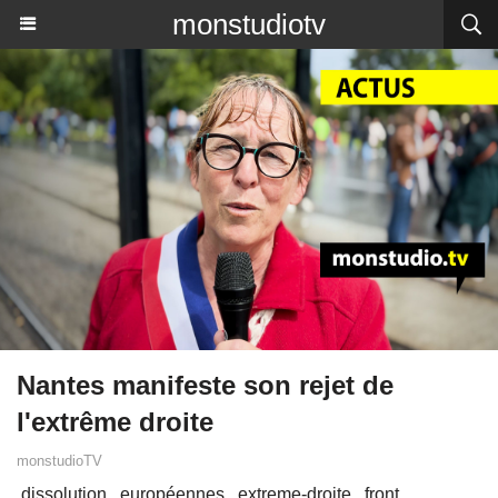
monstudiotv
Nantes manifeste son rejet de
l'extrême droite
monstudioTV
dissolution
européennes
extreme-droite
front