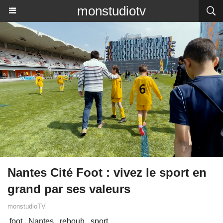
monstudiotv
Nantes Cité Foot : vivez le sport en
grand par ses valeurs
monstudioTV
foot
Nantes
rebouh
sport