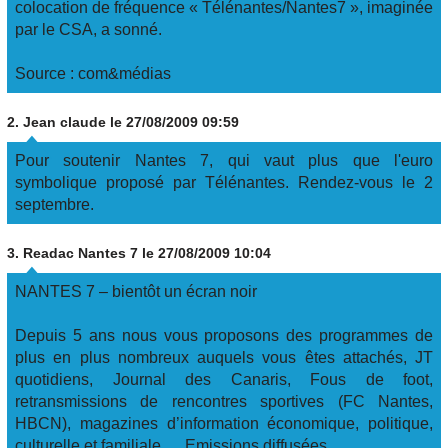
colocation de fréquence « Télénantes/Nantes7 », imaginée
par le CSA, a sonné.
Source : com&médias
2.
Jean claude
le 27/08/2009 09:59
Pour soutenir Nantes 7, qui vaut plus que l'euro
symbolique proposé par Télénantes. Rendez-vous le 2
septembre.
3.
Readac Nantes 7
le 27/08/2009 10:04
NANTES 7 – bientôt un écran noir
Depuis 5 ans nous vous proposons des programmes de
plus en plus nombreux auquels vous êtes attachés, JT
quotidiens, Journal des Canaris, Fous de foot,
retransmissions de rencontres sportives (FC Nantes,
HBCN), magazines d’information économique, politique,
culturelle et familiale … Emissions diffusées