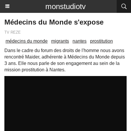
monstudiotv
Médecins du Monde s'expose
TV REZE
médecins du monde
migrants
nantes
prostitution
Dans le cadre du forum des droits de l'homme nous avons
rencontré Maider, adhérente à Médecins du Monde depuis
3 ans. Elle nous parle de son engagement au sein de la
mission prostitution à Nantes.