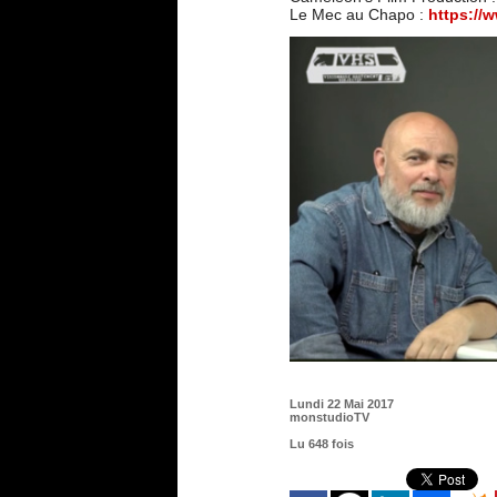
Le Mec au Chapo :
https://
Lundi 22 Mai 2017
monstudioTV
Lu 648 fois