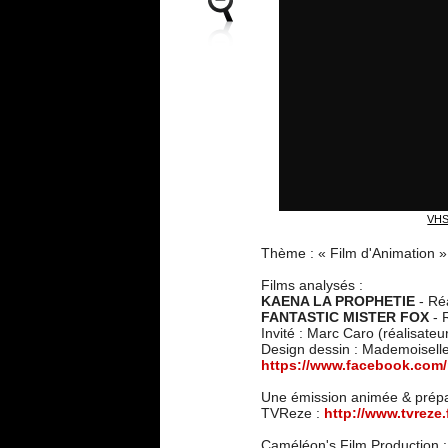
VHS 
Thème : « Film d'Animation »
Films analysés :
KAENA LA PROPHETIE
- Ré
FANTASTIC MISTER FOX
- 
Invité : Marc Caro (réalisateur
Design dessin : Mademoisell
https://www.facebook.com/
Une émission animée & pré
TVReze :
http://www.tvreze.f
Caméléon's Film Production 