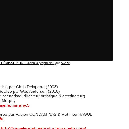
L'ÉMISSION #6 - Kaena la prophetie...
par
tvreze
alisé par Chris Delaporte (2003)
Réalisé par Wes Anderson (2010)
, scénariste, directeur artistique & dessinateur)
e Murphy
melle.murphy.5
parée par Fabien CONDAMINAS & Matthieu HAGUE.
r/
:
http://cameleonsfilmproduction.jimdo.com/