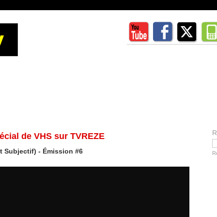
R
spécial de VHS sur TVREZE
Subjectif) - Émission #6
R