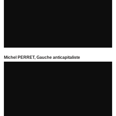
Interview de Pascale Chiron, EELV
par
tvreze
Michel PERRET, Gauche anticapitaliste