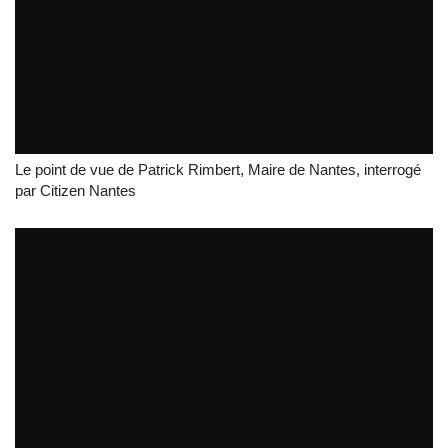
Aéroport #NDDL - Entretien 1/2 avec Patrick...
par
blogbreil
Le point de vue de Patrick Rimbert, Maire de Nantes, interrogé
par Citizen Nantes