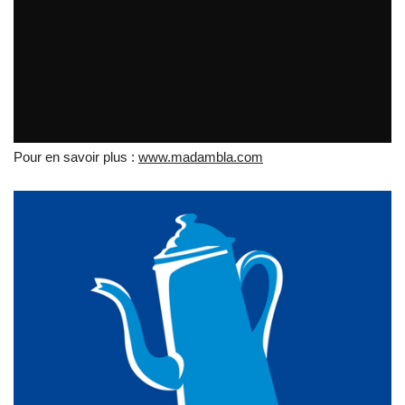
Madam blå, votre pause scandinave à Nantes
par
tvreze
Pour en savoir plus :
www.madambla.com