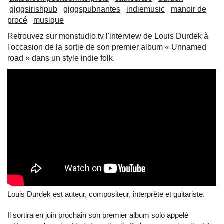
giggsirishpub
giggspubnantes
indiemusic
manoir de
procé
musique
Retrouvez sur monstudio.tv l'interview de Louis Durdek à
l'occasion de la sortie de son premier album « Unnamed
road » dans un style indie folk.
Louis Durdek est auteur, compositeur, interprète et guitariste.
Il sortira en juin prochain son premier album solo appelé