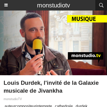
monstudiotv
Louis Durdek, l'invité de la Galaxie
musicale de Jivankha
monstudioTV
auteurcompositeurinterprete
cathedrale
durdek