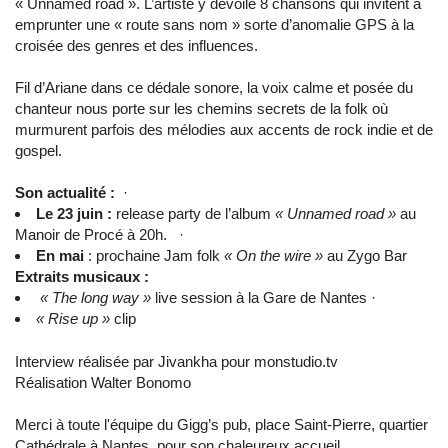
« Unnamed road ». L’artiste y dévoile 8 chansons qui invitent à
emprunter une « route sans nom » sorte d’anomalie GPS à la
croisée des genres et des influences.
Fil d’Ariane dans ce dédale sonore, la voix calme et posée du
chanteur nous porte sur les chemins secrets de la folk où
murmurent parfois des mélodies aux accents de rock indie et de
gospel.
Son actualité :
·
Le 23 juin :
release party de l’album
« Unnamed road »
au
Manoir de Procé à 20h. ·
En mai
: prochaine Jam folk
« On the wire »
au Zygo Bar
Extraits musicaux :
« The long way »
live session à la Gare de Nantes ·
« Rise up »
clip
Interview réalisée par Jivankha pour monstudio.tv
Réalisation Walter Bonomo
Merci à toute l'équipe du Gigg’s pub, place Saint-Pierre, quartier
Cathédrale à Nantes, pour son chaleureux accueil.