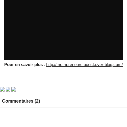
Les Mompreneurs s'exposent à Nantes
par
tvreze
Pour en savoir plus
:
http://mompreneurs.ouest.over-blog.com/
Commentaires (2)