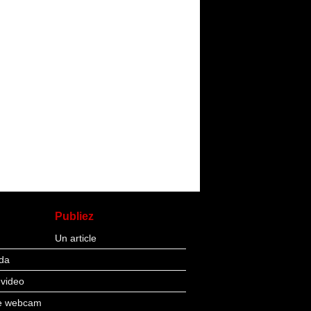
Publiez
Un article
da
 video
re webcam