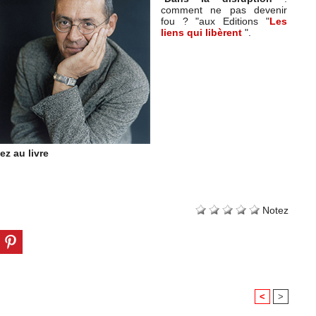
comment ne pas devenir
fou ? "aux Editions "
Les
liens qui libèrent
".
z au livre
Notez
<
>