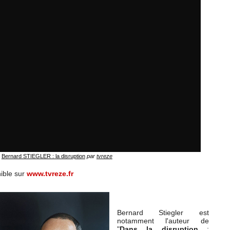
Bernard STIEGLER : la disruption
par
tvreze
ible sur
www.tvreze.fr
Bernard Stiegler est
notamment l'auteur de
"
Dans la disruption
: