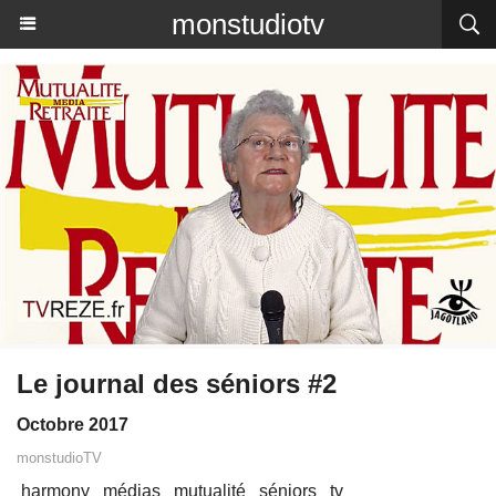
monstudiotv
Le journal des séniors #2
Octobre 2017
monstudioTV
harmony
médias
mutualité
séniors
tv