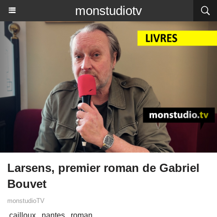
monstudiotv
Larsens, premier roman de Gabriel
Bouvet
monstudioTV
cailloux
nantes
roman