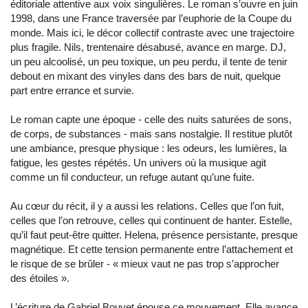
éditoriale attentive aux voix singulières. Le roman s’ouvre en juin
1998, dans une France traversée par l’euphorie de la Coupe du
monde. Mais ici, le décor collectif contraste avec une trajectoire
plus fragile. Nils, trentenaire désabusé, avance en marge. DJ,
un peu alcoolisé, un peu toxique, un peu perdu, il tente de tenir
debout en mixant des vinyles dans des bars de nuit, quelque
part entre errance et survie.
Le roman capte une époque - celle des nuits saturées de sons,
de corps, de substances - mais sans nostalgie. Il restitue plutôt
une ambiance, presque physique : les odeurs, les lumières, la
fatigue, les gestes répétés. Un univers où la musique agit
comme un fil conducteur, un refuge autant qu’une fuite.
Au cœur du récit, il y a aussi les relations. Celles que l’on fuit,
celles que l’on retrouve, celles qui continuent de hanter. Estelle,
qu’il faut peut-être quitter. Helena, présence persistante, presque
magnétique. Et cette tension permanente entre l’attachement et
le risque de se brûler - « mieux vaut ne pas trop s’approcher
des étoiles ».
L’écriture de Gabriel Bouvet épouse ce mouvement. Elle avance