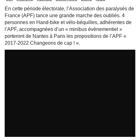
En cette période électorale, l’Association des paralysés de
France (APF) lance une grande marche des oubliés. 4
personnes en Hand-bike et vélo-béquilles, adhérentes de
l’APF, accompagnées d’un « minibus évènementiel »
porteront de Nantes à Paris les propositions de l’APF «
2017-2022 Changeons de cap ! ».
La marche citoyenne des oubliés
par
tvreze