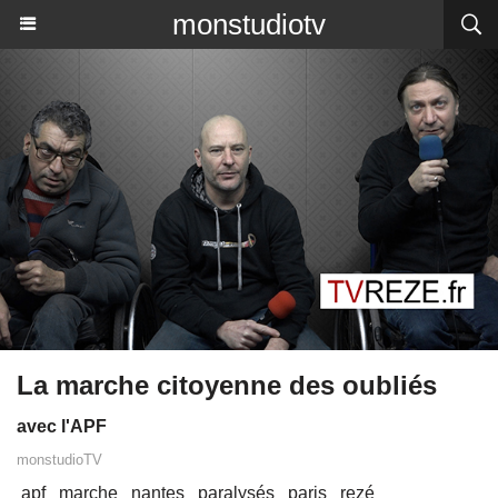
monstudiotv
La marche citoyenne des oubliés
avec l'APF
monstudioTV
apf
marche
nantes
paralysés
paris
rezé