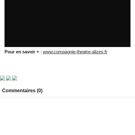
La compagnie de Théâtre Les Alizees
par
tvreze
Pour en savoir +
:
www.compagnie-theatre-alizes.fr
Commentaires (0)