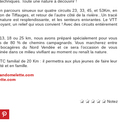
 techniques. Toute une nature à découvrir !
un parcours sinueux sur quatre circuits 23, 33, 45, et 53Km, en
n de Tiffauges, et retour de l’autre côté de la rivière...Un tracé
 nature est resplendissante, et les senteurs enivrantes. Le VTT
yant, un relief qui vous convient ! Avec des circuits entièrement
.
, 13, 18 ou 25 km, nous avons préparé spécialement pour vous
plus de 80 % de chemins campagnards. Vous marcherez entre
s bocagères du Nord Vendée et ce sera l’occasion de vous
née dans ce milieu vivifiant au moment ou renaît la nature.
TC familial de 20 Km : il permettra aux plus jeunes de faire leur
é et en famille.
andomelette.com
tte.com
Notez