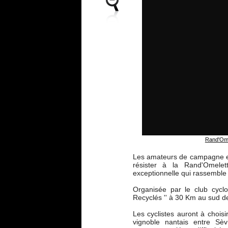
Rand'Ome
Les amateurs de campagne et
résister à la Rand'Omelet
exceptionnelle qui rassemble 
Organisée par le club cyclot
Recyclés '' à 30 Km au sud d
Les cyclistes auront à choisi
vignoble nantais entre Sèv