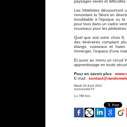
paysages variés et difficultés
Les Vététistes découvriront 
remontant la Sèvre en directio
inoubliable à l'époque ou la
pour tous dans un cadre verdo
nouveaux pour les pédestres
Quel que soit votre choix 8
des itinéraires comptant 
étangs, ruisseaux et haie
immerger, l’espace d’une mati
Et aussi au menu un circuit V
apprentissage en toute sécurit
Pour en savoir plus
:
www.r
E-mail :
contact@randomele
Mardi 24 Avril 2012
monstudioTV
Lu 788 fois