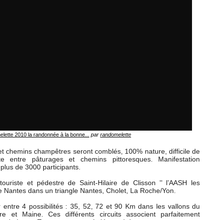
lette 2010 la randonnée à la bonne...
par
randomelette
 chemins champêtres seront comblés, 100% nature, difficile de
te entre pâturages et chemins pittoresques. Manifestation
plus de 3000 participants.
ouriste et pédestre de Saint-Hilaire de Clisson '' l’AASH les
e Nantes dans un triangle Nantes, Cholet, La Roche/Yon.
r entre 4 possibilités : 35, 52, 72 et 90 Km dans les vallons du
re et Maine. Ces différents circuits associent parfaitement