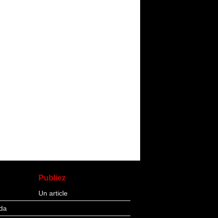
Publiez
Un article
da