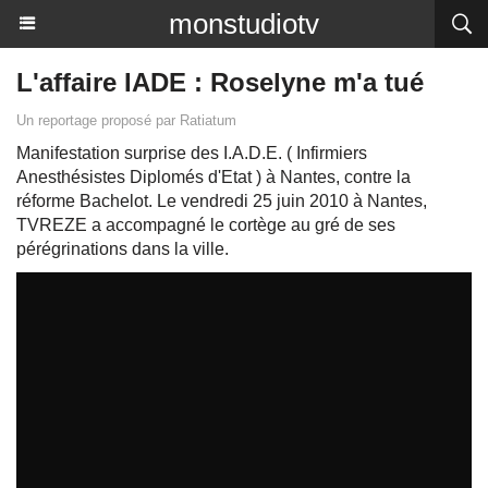
monstudiotv
L'affaire IADE : Roselyne m'a tué
Un reportage proposé par Ratiatum
Manifestation surprise des I.A.D.E. ( Infirmiers
Anesthésistes Diplomés d'Etat ) à Nantes, contre la
réforme Bachelot. Le vendredi 25 juin 2010 à Nantes,
TVREZE a accompagné le cortège au gré de ses
pérégrinations dans la ville.