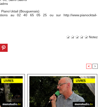
-Saëns
Piano'cktail (Bouguenais)
ations au 02 40 65 05 25 ou sur http://www.pianocktail-
Notez
<
>