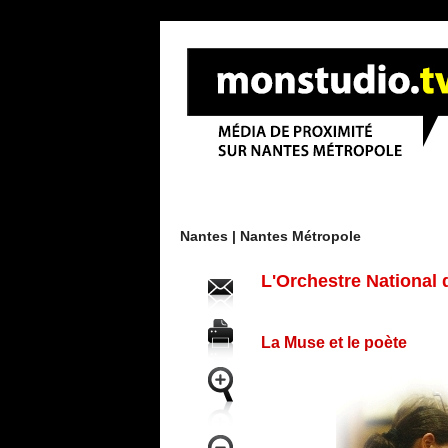
Menu
Nantes |
Nantes Métropole
L'Orchestre National 
La Muse et le poète