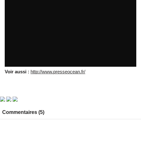
Jacques Floch : la démocratie ce n'est pas le...
par
tvreze
Voir aussi :
http://www.presseocean.fr/
Commentaires (5)