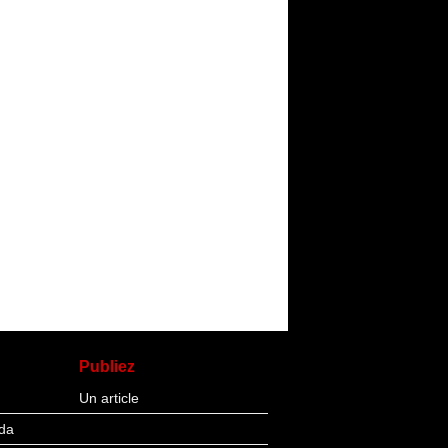
Publiez
Un article
da