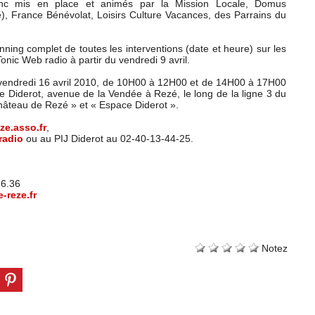
onc mis en place et animés par la Mission Locale, Domus
le), France Bénévolat, Loisirs Culture Vacances, des Parrains du
nning complet de toutes les interventions (date et heure) sur les
onic Web radio à partir du vendredi 9 avril.
vendredi 16 avril 2010, de 10H00 à 12H00 et de 14H00 à 17H00
e Diderot, avenue de la Vendée à Rezé, le long de la ligne 3 du
Château de Rezé » et « Espace Diderot ».
eze.asso.fr
,
radio
ou au PIJ Diderot au 02-40-13-44-25.
26.36
-reze.fr
Notez