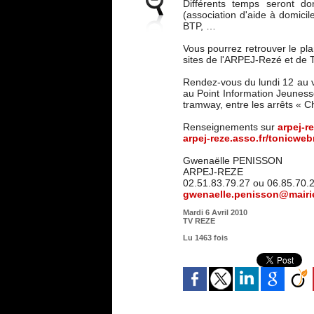
Différents temps seront d
(association d'aide à domici
BTP, …
Vous pourrez retrouver le pla
sites de l'ARPEJ-Rezé et de T
Rendez-vous du lundi 12 au 
au Point Information Jeuness
tramway, entre les arrêts « 
Renseignements sur
arpej-r
arpej-reze.asso.fr/tonicweb
Gwenaëlle PENISSON
ARPEJ-REZE
02.51.83.79.27 ou 06.85.70.
gwenaelle.penisson@mairie
Mardi 6 Avril 2010
TV REZE
Lu 1463 fois