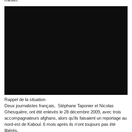
Ouverture du 4ème Forum Mondial des Droits de...
par
tvreze
Rappel de la situation
Deux journalistes français, Stéphane Taponier et Nicolas
Ghesquière, ont été enlevés le 28 décembre 2009, avec trois
accompagnateurs afghans, alors qu’ils faisaient un reportage au
nord-est de Kaboul. 6 mois après ils n'ont toujours pas été
libérés.