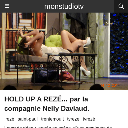
monstudiotv
HOLD UP A REZÉ... par la
compagnie Nelly Daviaud.
rezé
saint-paul
trentemoult
tvreze
tvrezé