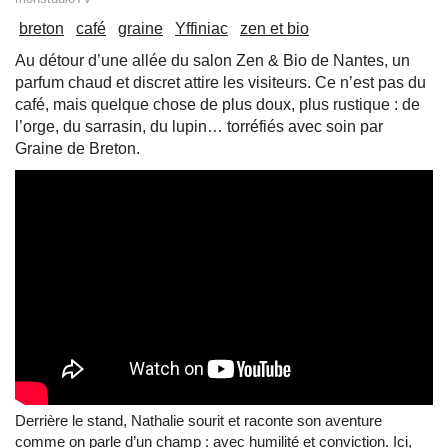
breton
café
graine
Yffiniac
zen et bio
Au détour d’une allée du salon Zen & Bio de Nantes, un
parfum chaud et discret attire les visiteurs. Ce n’est pas du
café, mais quelque chose de plus doux, plus rustique : de
l’orge, du sarrasin, du lupin… torréfiés avec soin par
Graine de Breton.
Derrière le stand, Nathalie sourit et raconte son aventure
comme on parle d’un champ : avec humilité et conviction. Ici,